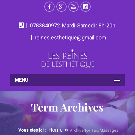
0783840972
Mardi-Samedi : 8h-20h
reines.esthetique@gmail.com
MENU
Term Archives
Home
Vous etes ici :
Archive for Tax: Massages