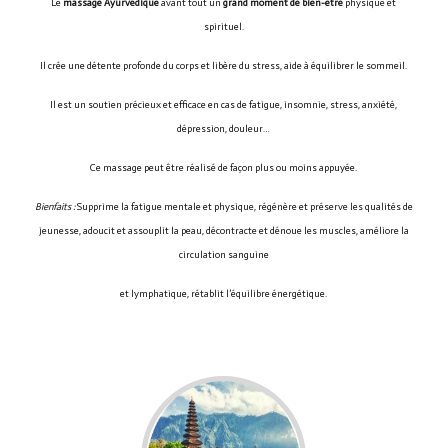
Le
massage Ayurvédique
avant tout un
grand moment de bien-être
physique et
spirituel.
Il crée une détente profonde du corps et libère du stress, aide à équilibrer le sommeil.
Il est un soutien précieux et efficace en cas de fatigue, insomnie, stress, anxiété,
dépression, douleur…
Ce massage peut être réalisé de façon plus ou moins appuyée.
Bienfaits :
Supprime la fatigue mentale et physique, régénère et préserve les qualités de
jeunesse, adoucit et assouplit la peau, décontracte et dénoue les muscles, améliore la
circulation sanguine
et lymphatique, rétablit l’équilibre énergétique.