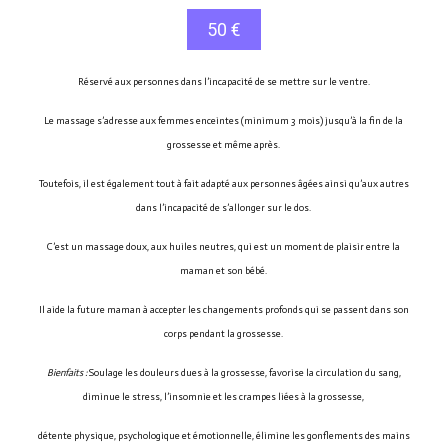
50 €
Réservé aux personnes dans l’incapacité de se mettre sur le ventre.
Le massage s’adresse aux femmes enceintes (minimum 3 mois) jusqu’à la fin de la
grossesse et même après.
Toutefois, il est également tout à fait adapté aux personnes âgées ainsi qu’aux autres
dans l’incapacité de s’allonger sur le dos.
C’est un massage doux, aux huiles neutres, qui est un moment de plaisir entre la
maman et son bébé.
Il aide la future maman à accepter les changements profonds qui se passent dans son
corps pendant la grossesse.
Bienfaits :
Soulage les douleurs dues à la grossesse, favorise la circulation du sang,
diminue le stress, l’insomnie et les crampes liées à la grossesse,
détente physique, psychologique et émotionnelle, élimine les gonflements des mains