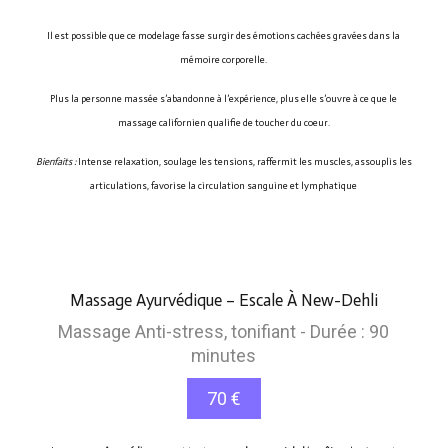
Il est possible que ce modelage fasse surgir des émotions cachées gravées dans la
mémoire corporelle.
Plus la personne massée s’abandonne à l’expérience, plus elle s’ouvre à ce que le
massage californien qualifie de toucher du coeur.
Bienfaits :
Intense relaxation, soulage les tensions, raffermit les muscles, assouplis les
articulations, favorise la circulation sanguine et lymphatique
Massage Ayurvédique – Escale À New-Dehli
Massage Anti-stress, tonifiant - Durée : 90
minutes
70 €