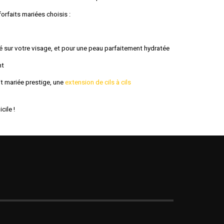
orfaits mariées choisis :
sé sur votre visage, et pour une peau parfaitement hydratée
nt
it mariée prestige, une
extension de cils à cils
cile !