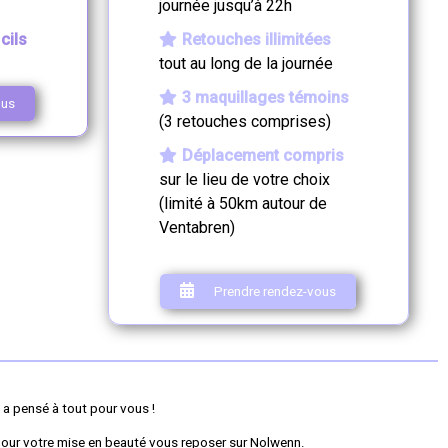
journée jusqu’à 22h
cils
Retouches illimitées
tout au long de la journée
3 maquillages témoins
ous
(3 retouches comprises)
Déplacement compris
sur le lieu de votre choix
(limité à 50km autour de
Ventabren)
Prendre rendez-vous
, a pensé à tout pour vous !
pour votre mise en beauté vous reposer sur Nolwenn.