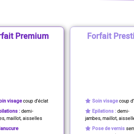
rfait Premium
Forfait Prest
79
189
€
oin visage
coup d’éclat
Soin visage
coup d’
pilations :
demi-
Epilations :
demi-
s, maillot, aisselles
jambes, maillot, aissel
anucure
Pose de vernis
sem