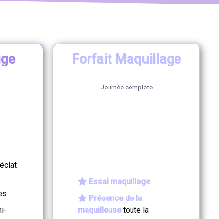
ige
Forfait Maquillage
Journée complète
500
€
€
éclat
Essai maquillage
les
Présence de la
i-
maquilleuse
toute la