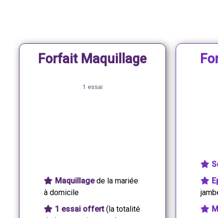
Forfait Maquillage
Fo
1 essai
60
€
S
Maquillage
de la mariée
E
à domicile
jambe
1 essai offert
(la totalité
M