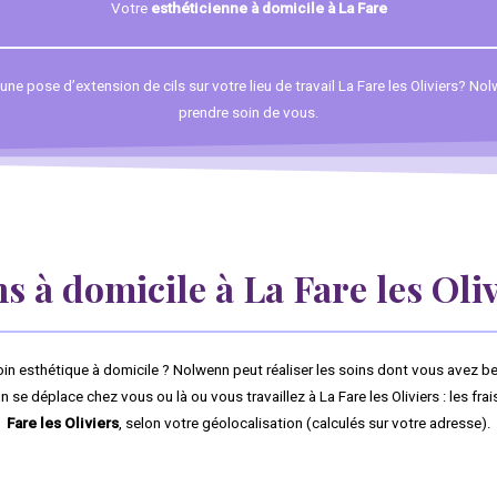
Votre
esthéticienne à domicile à La Fare
e pose d’extension de cils sur votre lieu de travail La Fare les Oliviers? Nol
prendre soin de vous.
s à domicile à La Fare les Oli
oin esthétique à domicile ? Nolwenn peut réaliser les soins dont vous avez b
e déplace chez vous ou là ou vous travaillez à La Fare les Oliviers : les fra
Fare les Oliviers
, selon votre géolocalisation (calculés sur votre adresse).