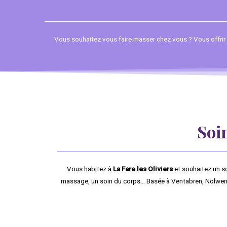
Vous souhaitez vous faire masser chez vous ? Vous offrir un
Soin
Vous habitez à
La Fare les Oliviers
et souhaitez un s
massage, un soin du corps… Basée à Ventabren, Nolwenn s