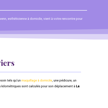
wenn, esthéticienne à domicile, vient à votre rencontre pour
viers
esoin tels qu’un
maquillage à domicile
, une pédicure, un
is kilométriques sont calculés pour son déplacement à
La