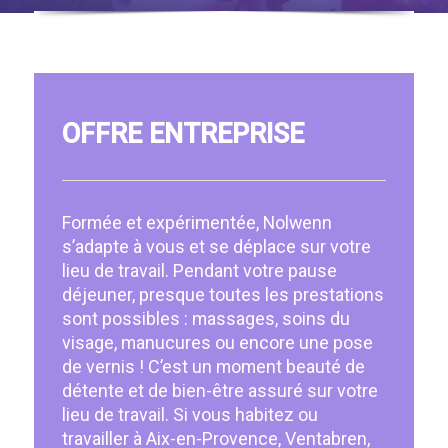
OFFRE ENTREPRISE
Formée et expérimentée, Nolwenn
s’adapte à vous et se déplace sur votre
lieu de travail. Pendant votre pause
déjeuner, presque toutes les prestations
sont possibles : massages, soins du
visage, manucures ou encore une pose
de vernis ! C’est un moment beauté de
détente et de bien-être assuré sur votre
lieu de travail. Si vous habitez ou
travailler à Aix-en-Provence, Ventabren,