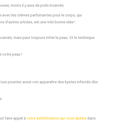
usse, moins il y aura de poils incarnés.
 avec les crèmes parfumantes pour le corps, qui
s d’autres articles, est une très bonne idée !
ncarnés, mais peut toujours irriter la peau. Et la technique
e votre peau !
 Vous pourriez aussi voir apparaître des kystes infectés dûs
e.
ut faire appel à
votre esthéticienne qui vous épilera
dans