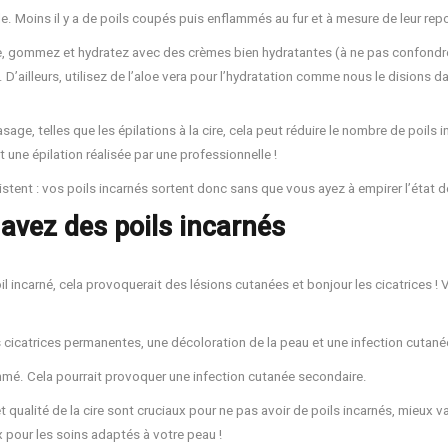
. Moins il y a de poils coupés puis enflammés au fur et à mesure de leur repo
e, gommez et hydratez avec des crèmes bien hydratantes (à ne pas confondre
’ailleurs, utilisez de l’aloe vera pour l’hydratation comme nous le disions dan
sage, telles que les épilations à la cire, cela peut réduire le nombre de poils i
 une épilation réalisée par une professionnelle !
stent : vos poils incarnés sortent donc sans que vous ayez à empirer l’état d
 avez des poils incarnés
oil incarné, cela provoquerait des lésions cutanées et bonjour les cicatrices !
des cicatrices permanentes, une décoloration de la peau et une infection cutané
ammé. Cela pourrait provoquer une infection cutanée secondaire.
 qualité de la cire sont cruciaux pour ne pas avoir de poils incarnés, mieux va
ux pour les soins adaptés à votre peau !