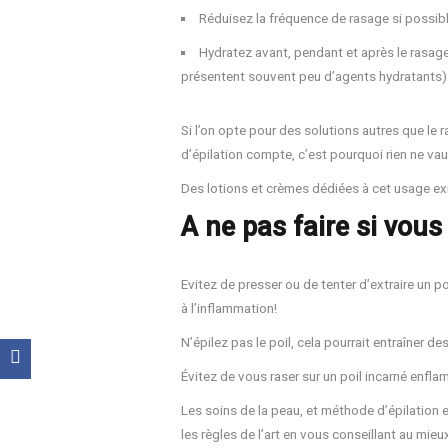
Réduisez la fréquence de rasage si possible
Hydratez avant, pendant et après le rasag
présentent souvent peu d’agents hydratants). D
Si l’on opte pour des solutions autres que le ra
d’épilation compte, c’est pourquoi rien ne vaut
Des lotions et crèmes dédiées à cet usage exi
A ne pas faire si vous
Evitez de presser ou de tenter d’extraire un p
à l’inflammation!
N’épilez pas le poil, cela pourrait entraîner 
Évitez de vous raser sur un poil incarné enfl
Les soins de la peau, et méthode d’épilation et
les règles de l’art en vous conseillant au mie