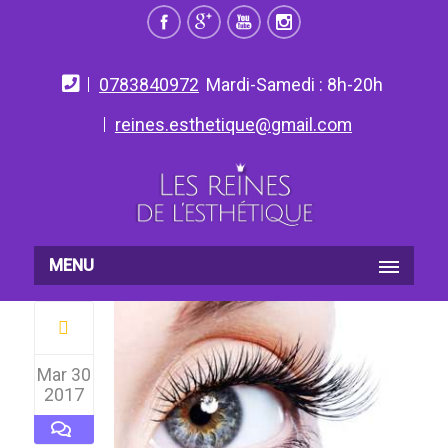
0783840972
Mardi-Samedi : 8h-20h
reines.esthetique@gmail.com
MENU
Mar 30
2017