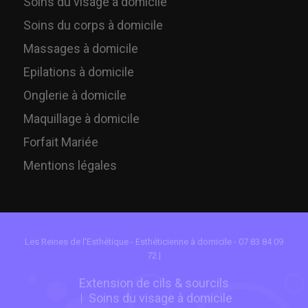
Soins du visage à domicile
Soins du corps à domicile
Massages à domicile
Epilations à domicile
Onglerie à domicile
Maquillage à domicile
Forfait Mariée
Mentions légales
Les Reines de l'Esthétique - Esthéticienne à domicile - 07 83 84 09
72 |
Extension de cils & sourcils
Soins du visage à domicile