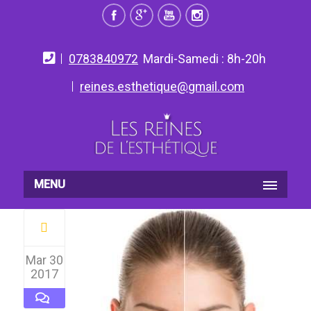
0783840972
Mardi-Samedi : 8h-20h
reines.esthetique@gmail.com
MENU
Mar 30
2017